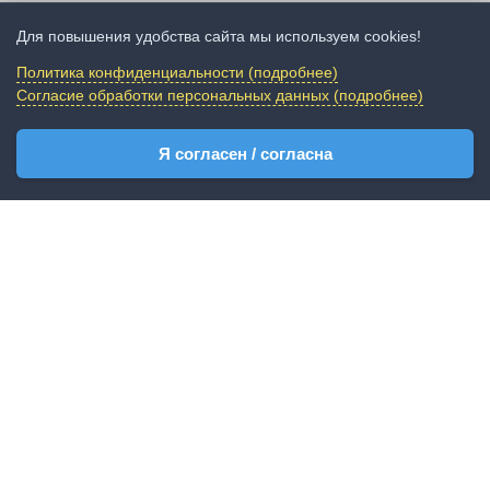
Для повышения удобства сайта мы используем cookies!
Политика конфиденциальности (подробнее)
Согласие обработки персональных данных (подробнее)
Я согласен / согласна
В пленарном заседании приняла участие делегация от
города Ялта - начальник Управления культуры
Администрации города Ялта Гончарова Лариса
Анатольевна и директор Ялтинского историко-
литературного музея Рудник Юлия Витальевна.
«Интермузей» — это пространство для обмена опытом,
обсуждения актуальных вопросов музейного дела,
сохранения историко-культурного наследия и поиска
новых форм взаимодействия музеев с обществом.